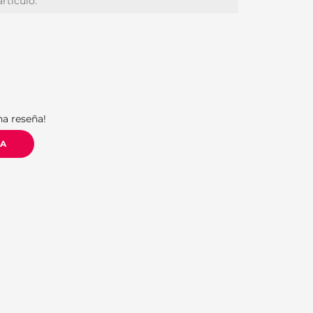
artículo:
S
na reseña!
ÑA