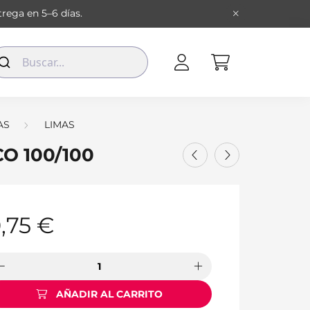
rega en 5–6 días.
AS
LIMAS
O 100/100
,75
€
AÑADIR AL CARRITO