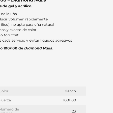
100 –
Diamond Nails
de gel y acrílico.
 de la uña
educir volumen rápidamente
lico); no apta para uña natural
rcos y exceso de calor
r o top coat
 cada servicio y evitar líquidos agresivos
co 100/100 de
Diamond Nails
.
Color:
Blanco
Fuerza:
100/100
Número de
23