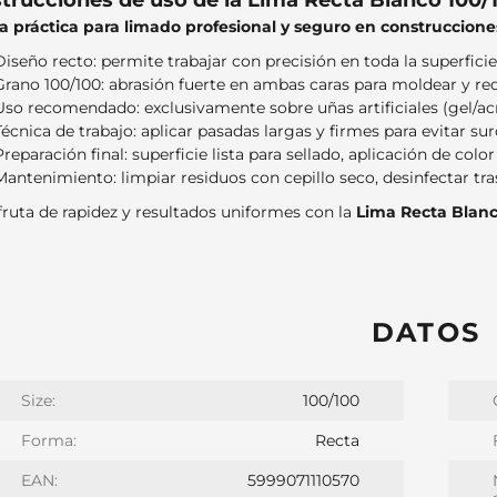
strucciones de uso de la Lima Recta Blanco 100/
a práctica para limado profesional y seguro en construcciones 
Diseño recto: permite trabajar con precisión en toda la superficie
Grano 100/100: abrasión fuerte en ambas caras para moldear y r
Uso recomendado: exclusivamente sobre uñas artificiales (gel/acrí
Técnica de trabajo: aplicar pasadas largas y firmes para evitar su
Preparación final: superficie lista para sellado, aplicación de colo
Mantenimiento: limpiar residuos con cepillo seco, desinfectar tras
fruta de rapidez y resultados uniformes con la
Lima Recta Blan
DATOS
Size:
100/100
Forma:
Recta
EAN:
5999071110570