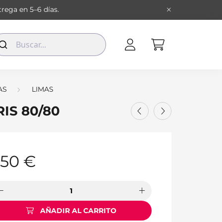
rega en 5–6 días.
AS
LIMAS
IS 80/80
,50
€
AÑADIR AL CARRITO