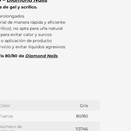
0 –
Diamond Nails
de gel y acrílico.
 prolongados
al de manera rápida y eficiente
lico); no apta para uña natural
 para evitar calor y surcos
o o aplicación de producto
vicio y evitar líquidos agresivos
is 80/80 de
Diamond Nails
.
Color:
Gris
Fuerza:
80/80
Número de
113746