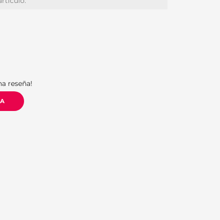
artículo:
S
na reseña!
ÑA