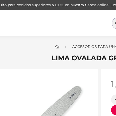
ito para pedidos superiores a 120 € en nuestra tienda online!
Ent
ACCESORIOS PARA UÑ
LIMA OVALADA GR
1