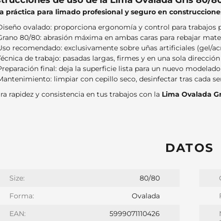
strucciones de uso de la Lima Ovalada Gris 80/8
a práctica para limado profesional y seguro en construcciones 
Diseño ovalado: proporciona ergonomía y control para trabajos
Grano 80/80: abrasión máxima en ambas caras para rebajar materi
Uso recomendado: exclusivamente sobre uñas artificiales (gel/acrí
Técnica de trabajo: pasadas largas, firmes y en una sola dirección
Preparación final: deja la superficie lista para un nuevo modelad
Mantenimiento: limpiar con cepillo seco, desinfectar tras cada ser
ra rapidez y consistencia en tus trabajos con la
Lima Ovalada Gr
DATOS
Size:
80/80
Forma:
Ovalada
EAN:
5999071110426