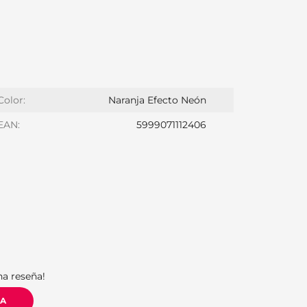
Color:
Naranja Efecto Neón
EAN:
5999071112406
S
na reseña!
ÑA