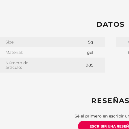
DATOS
Size:
5g
Material:
gel
Número de
985
artículo:
RESEÑA
¡Sé el primero en escribir u
ESCRIBIR UNA RESE