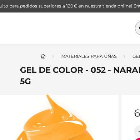
ito para pedidos superiores a 120 € en nuestra tienda online!
Ent
MATERIALES PARA UÑAS
GE
GEL DE COLOR - 052 - NAR
5G
6