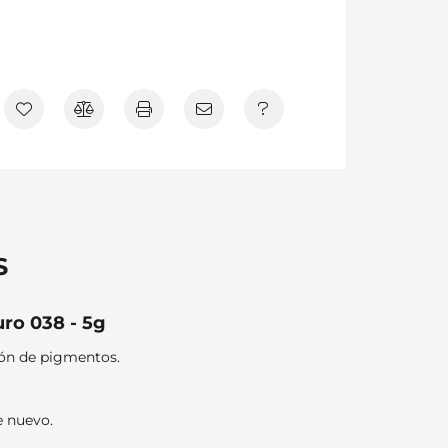
S
uro 038 - 5g
ión de pigmentos.
e nuevo.