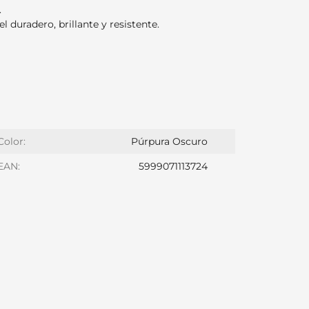
.
el duradero, brillante y resistente.
Color:
Púrpura Oscuro
EAN:
5999071113724
S