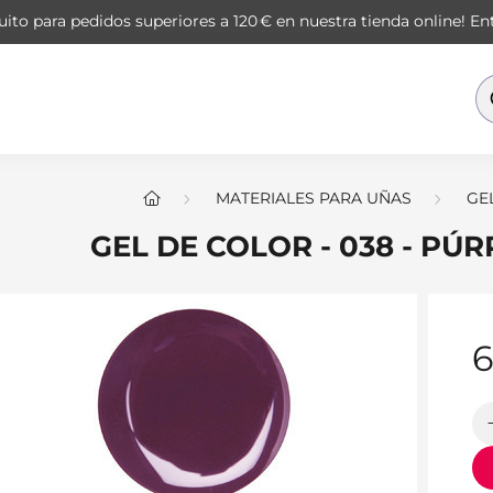
ito para pedidos superiores a 120 € en nuestra tienda online!
Ent
MATERIALES PARA UÑAS
GE
GEL DE COLOR - 038 - PÚ
6