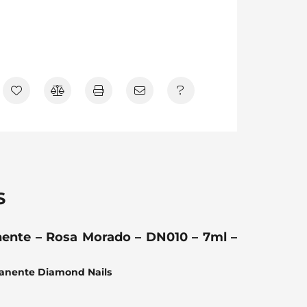
S
nente – Rosa Morado – DN010 – 7ml –
manente Diamond Nails