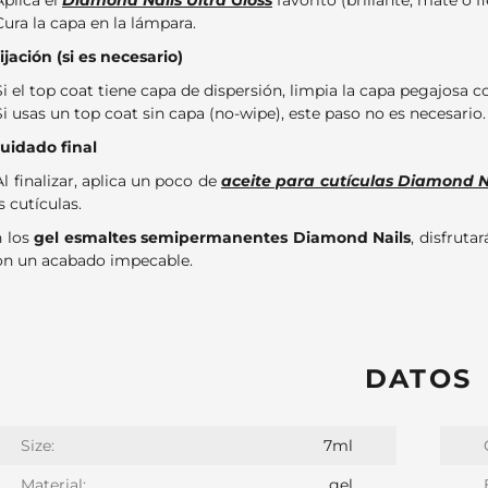
Aplica el
Diamond Nails Ultra Gloss
favorito (brillante, mate o fl
Cura la capa en la lámpara.
Fijación (si es necesario)
Si el top coat tiene capa de dispersión, limpia la capa pegajosa 
Si usas un top coat sin capa (no-wipe), este paso no es necesario.
Cuidado final
Al finalizar, aplica un poco de
aceite para cutículas Diamond N
s cutículas.
 los
gel esmaltes semipermanentes Diamond Nails
, disfruta
on un acabado impecable.
DATOS
Size:
7ml
Material:
gel