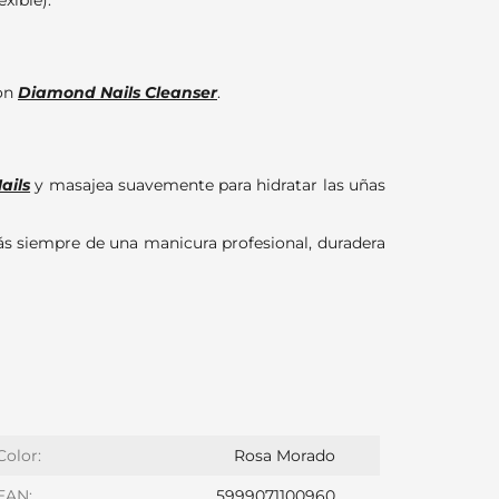
exible).
con
Diamond Nails Cleanser
.
ails
y masajea suavemente para hidratar las uñas
rás siempre de una manicura profesional, duradera
Color:
Rosa Morado
EAN:
5999071100960