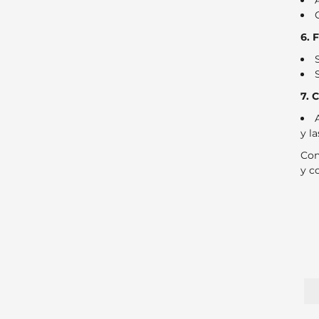
6. 
7. 
y la
Con
y c