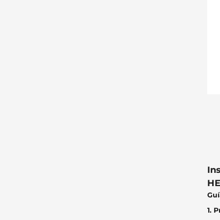
In
HE
Guí
1. 