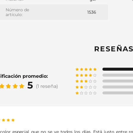
Número de
1536
artículo:
RESEÑA
ificación promedio:
5
(1 reseña)
color especial que no se ve todos los días. Está justo entre r