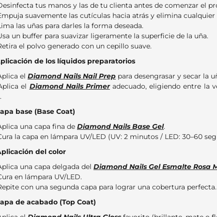
Desinfecta tus manos y las de tu clienta antes de comenzar el pr
Empuja suavemente las cutículas hacia atrás y elimina cualquier
Lima las uñas para darles la forma deseada.
Usa un buffer para suavizar ligeramente la superficie de la uña.
Retira el polvo generado con un cepillo suave.
Aplicación de los líquidos preparatorios
Aplica el
Diamond Nails Nail Prep
para desengrasar y secar la u
Aplica el
Diamond Nails Primer
adecuado, eligiendo entre la v
.
Capa base (Base Coat)
Aplica una capa fina de
Diamond Nails Base Gel
.
Cura la capa en lámpara UV/LED (UV: 2 minutos / LED: 30–60 seg
Aplicación del color
Aplica una capa delgada del
Diamond Nails Gel Esmalte Rosa 
Cura en lámpara UV/LED.
Repite con una segunda capa para lograr una cobertura perfecta.
Capa de acabado (Top Coat)