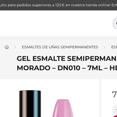
ito para pedidos superiores a 120 € en nuestra tienda online!
Ent
ESMALTES DE UÑAS SEMIPERMANENTES
ES
GEL ESMALTE SEMIPERMAN
MORADO – DN010 – 7ML – 
7