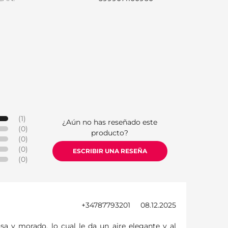
S
(1)
¿Aún no has reseñado este
(0)
producto?
(0)
(0)
ESCRIBIR UNA RESEÑA
(0)
+34787793201
08.12.2025
osa y morado, lo cual le da un aire elegante y al