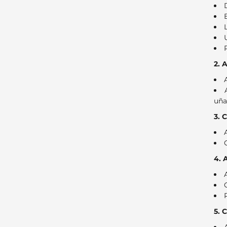
2. 
uña
3. 
4. 
5. 