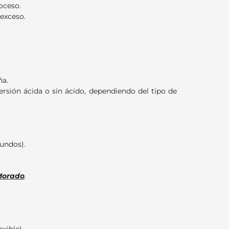
oceso.
 exceso.
ña.
ersión ácida o sin ácido, dependiendo del tipo de
undos).
Morado
.