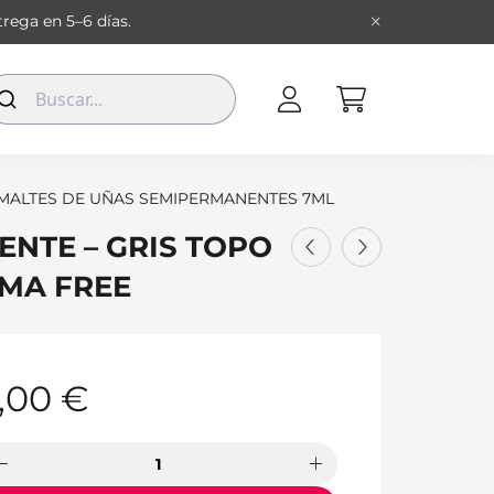
rega en 5–6 días.
MALTES DE UÑAS SEMIPERMANENTES 7ML
NTE – GRIS TOPO
EMA FREE
,00
€