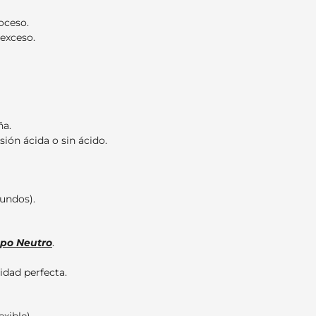
oceso.
 exceso.
ña.
sión ácida o sin ácido.
undos).
opo Neutro
.
idad perfecta.