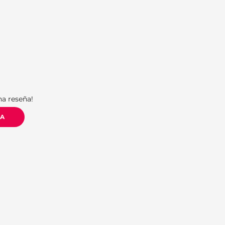
S
na reseña!
ÑA