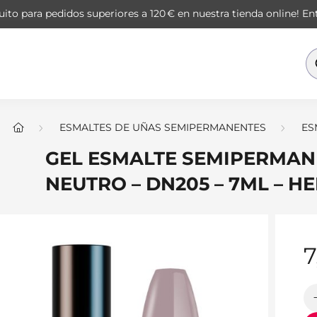
ito para pedidos superiores a 120 € en nuestra tienda online!
Ent
ESMALTES DE UÑAS SEMIPERMANENTES
ES
GEL ESMALTE SEMIPERMANE
NEUTRO – DN205 – 7ML – H
7