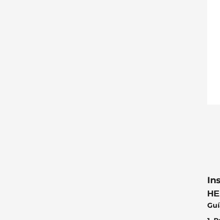
In
HE
Guí