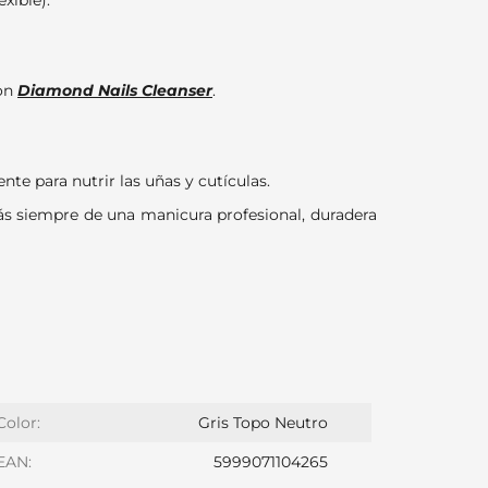
exible).
con
Diamond Nails Cleanser
.
e para nutrir las uñas y cutículas.
rás siempre de una manicura profesional, duradera
Color:
Gris Topo Neutro
EAN:
5999071104265