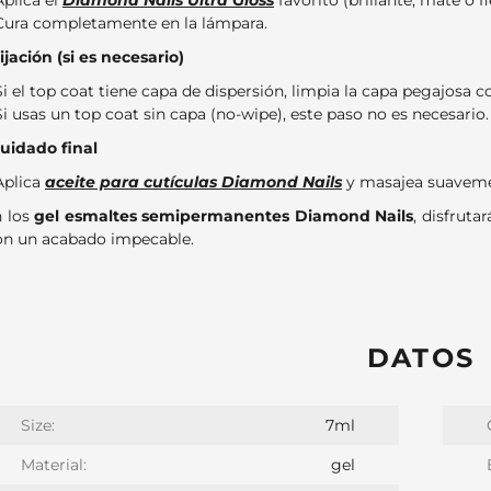
Aplica el
Diamond Nails Ultra Gloss
favorito (brillante, mate o fl
Cura completamente en la lámpara.
Fijación (si es necesario)
Si el top coat tiene capa de dispersión, limpia la capa pegajosa 
Si usas un top coat sin capa (no-wipe), este paso no es necesario.
Cuidado final
Aplica
aceite para cutículas Diamond Nails
y masajea suavement
 los
gel esmaltes semipermanentes Diamond Nails
, disfruta
on un acabado impecable.
DATOS
Size:
7ml
Material:
gel