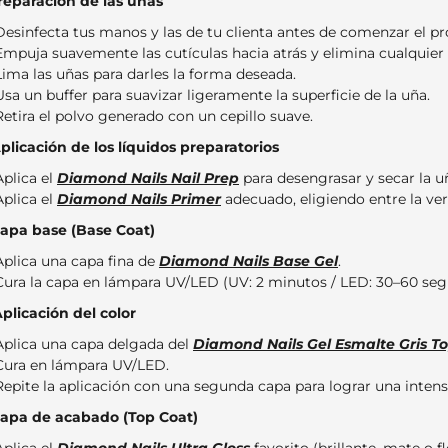
Preparación de las uñas
Desinfecta tus manos y las de tu clienta antes de comenzar el pr
Empuja suavemente las cutículas hacia atrás y elimina cualquier
Lima las uñas para darles la forma deseada.
Usa un buffer para suavizar ligeramente la superficie de la uña.
Retira el polvo generado con un cepillo suave.
Aplicación de los líquidos preparatorios
Aplica el
Diamond Nails Nail Prep
para desengrasar y secar la u
Aplica el
Diamond Nails Primer
adecuado, eligiendo entre la ver
Capa base (Base Coat)
Aplica una capa fina de
Diamond Nails Base Gel
.
Cura la capa en lámpara UV/LED (UV: 2 minutos / LED: 30–60 seg
Aplicación del color
Aplica una capa delgada del
Diamond Nails Gel Esmalte Gris T
Cura en lámpara UV/LED.
Repite la aplicación con una segunda capa para lograr una intens
Capa de acabado (Top Coat)