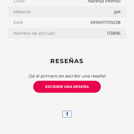
Color:
Naranja Intenso
Material:
gel
EAN:
5999071119238
Número de artículo:
113896
RESEÑAS
¡Sé el primero en escribir una reseña!
ESCRIBIR UNA RESEÑA