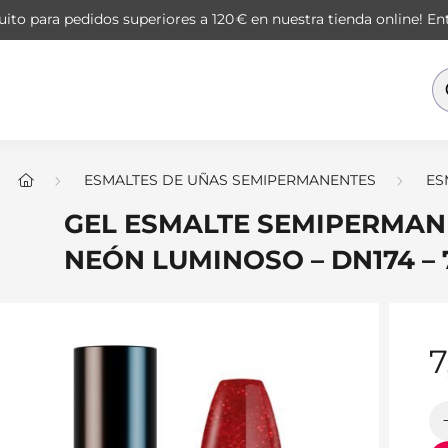
ito para pedidos superiores a 120 € en nuestra tienda online!
Ent
ESMALTES DE UÑAS SEMIPERMANENTES
ES
GEL ESMALTE SEMIPERMAN
NEÓN LUMINOSO – DN174 – 
7