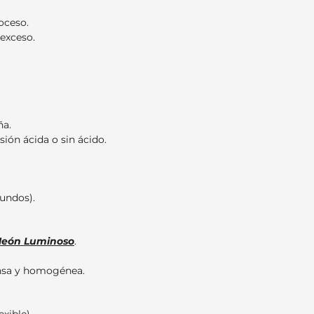
oceso.
 exceso.
ña.
sión ácida o sin ácido.
undos).
Neón Luminoso
.
ensa y homogénea.