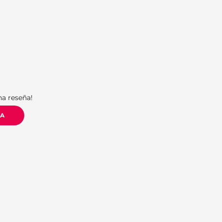
S
na reseña!
ÑA