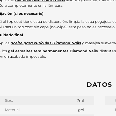
Aplica el
Diamond Nails Ultra Gloss
favorito (brillante, mate o fl
Cura completamente en la lámpara.
Fijación (si es necesario)
Si el top coat tiene capa de dispersión, limpia la capa pegajosa 
Si usas un top coat sin capa (no-wipe), este paso no es necesario.
Cuidado final
Aplica
aceite para cutículas Diamond Nails
y masajea suavement
 los
gel esmaltes semipermanentes Diamond Nails
, disfruta
on un acabado impecable.
DATOS
Size:
7ml
Material:
gel