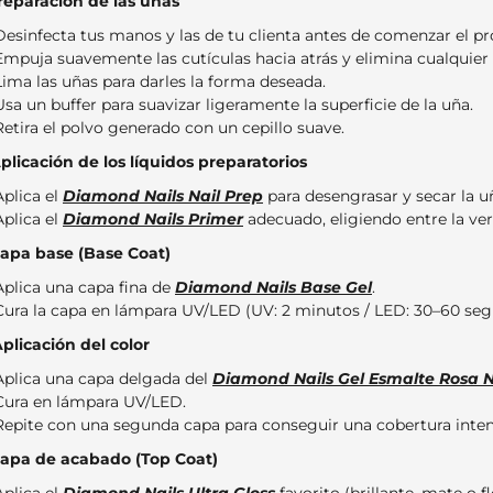
Preparación de las uñas
Desinfecta tus manos y las de tu clienta antes de comenzar el pr
Empuja suavemente las cutículas hacia atrás y elimina cualquier
Lima las uñas para darles la forma deseada.
Usa un buffer para suavizar ligeramente la superficie de la uña.
Retira el polvo generado con un cepillo suave.
Aplicación de los líquidos preparatorios
Aplica el
Diamond Nails Nail Prep
para desengrasar y secar la u
Aplica el
Diamond Nails Primer
adecuado, eligiendo entre la ver
Capa base (Base Coat)
Aplica una capa fina de
Diamond Nails Base Gel
.
Cura la capa en lámpara UV/LED (UV: 2 minutos / LED: 30–60 seg
Aplicación del color
Aplica una capa delgada del
Diamond Nails Gel Esmalte Rosa 
Cura en lámpara UV/LED.
Repite con una segunda capa para conseguir una cobertura int
Capa de acabado (Top Coat)