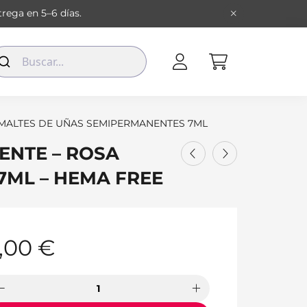
rega en 5–6 días.
MALTES DE UÑAS SEMIPERMANENTES 7ML
ENTE – ROSA
7ML – HEMA FREE
,00
€