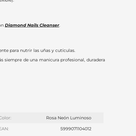
exible).
con
Diamond Nails Cleanser
.
e para nutrir las uñas y cutículas.
rás siempre de una manicura profesional, duradera
Color:
Rosa Neón Luminoso
EAN:
5999071104012