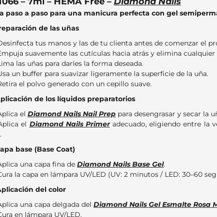
066 – 7ml – HEMA Free –
Diamond Nails
a paso a paso para una manicura perfecta con gel semiper
Preparación de las uñas
Desinfecta tus manos y las de tu clienta antes de comenzar el pr
Empuja suavemente las cutículas hacia atrás y elimina cualquier
Lima las uñas para darles la forma deseada.
Usa un buffer para suavizar ligeramente la superficie de la uña.
Retira el polvo generado con un cepillo suave.
Aplicación de los líquidos preparatorios
Aplica el
Diamond Nails Nail Prep
para desengrasar y secar la u
Aplica el
Diamond Nails Primer
adecuado, eligiendo entre la v
.
Capa base (Base Coat)
Aplica una capa fina de
Diamond Nails Base Gel
.
Cura la capa en lámpara UV/LED (UV: 2 minutos / LED: 30–60 seg
Aplicación del color
Aplica una capa delgada del
Diamond Nails Gel Esmalte Rosa 
Cura en lámpara UV/LED.