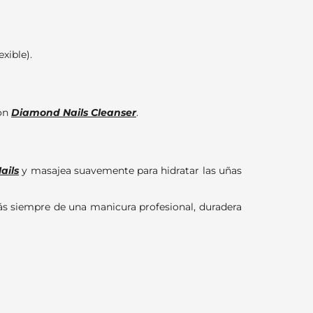
exible).
con
Diamond Nails Cleanser
.
ails
y masajea suavemente para hidratar las uñas
rás siempre de una manicura profesional, duradera