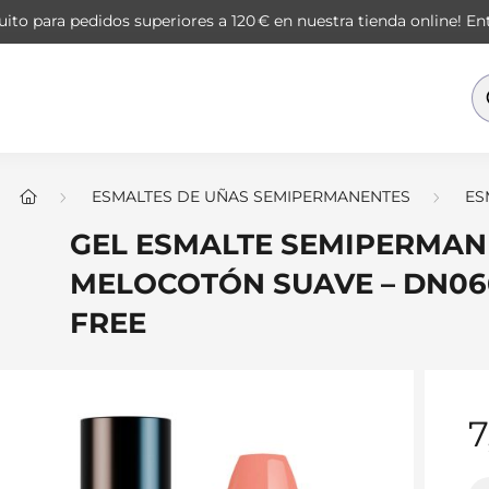
ito para pedidos superiores a 120 € en nuestra tienda online!
Ent
ESMALTES DE UÑAS SEMIPERMANENTES
ES
GEL ESMALTE SEMIPERMAN
MELOCOTÓN SUAVE – DN066
FREE
7