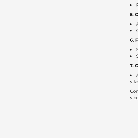
5. 
6. 
7. 
y la
Con
y c