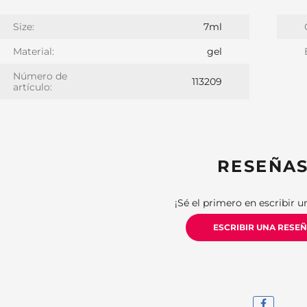
Size:
7ml
Material:
gel
Número de
113209
artículo:
RESEÑA
¡Sé el primero en escribir u
ESCRIBIR UNA RESE