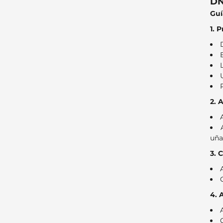
DN
Guí
1. 
2. 
uña
3. 
4. 