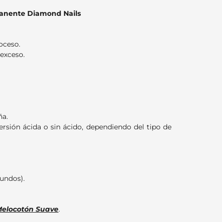
manente Diamond Nails
oceso.
 exceso.
ña.
ersión ácida o sin ácido, dependiendo del tipo de
undos).
Melocotón Suave
.