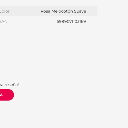
Color:
Rosa Melocotón Suave
EAN:
5999071103169
S
na reseña!
ÑA