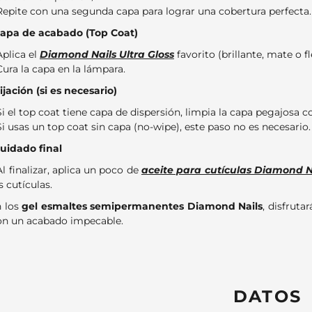
Repite con una segunda capa para lograr una cobertura perfecta.
Capa de acabado (Top Coat)
Aplica el
Diamond Nails Ultra Gloss
favorito (brillante, mate o fl
Cura la capa en la lámpara.
Fijación (si es necesario)
Si el top coat tiene capa de dispersión, limpia la capa pegajosa 
Si usas un top coat sin capa (no-wipe), este paso no es necesario.
Cuidado final
Al finalizar, aplica un poco de
aceite para cutículas Diamond N
s cutículas.
 los
gel esmaltes semipermanentes Diamond Nails
, disfruta
on un acabado impecable.
DATOS