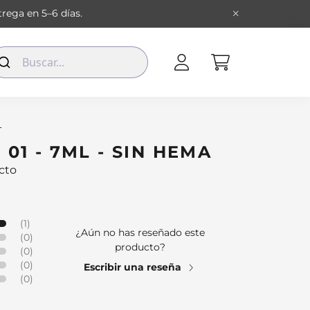
rega en 5–6 días.
L
01 - 7ML - SIN HEMA
cto
(1)
¿Aún no has reseñado este
(0)
producto?
(0)
(0)
Escribir una reseña
(0)