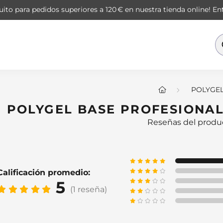
ito para pedidos superiores a 120 € en nuestra tienda online!
Ent
POLYGE
POLYGEL BASE PROFESIONAL 
Reseñas del produ
Calificación promedio:
5
(1 reseña)