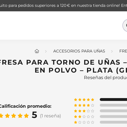
ito para pedidos superiores a 120 € en nuestra tienda online!
Ent
ACCESORIOS PARA UÑAS
FRE
FRESA PARA TORNO DE UÑAS 
EN POLVO – PLATA (
Reseñas del produ
Calificación promedio:
5
(1 reseña)