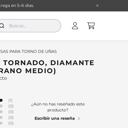
rega en 5–6 días.
SAS PARA TORNO DE UÑAS
– TORNADO, DIAMANTE
GRANO MEDIO)
cto
(1)
¿Aún no has reseñado este
(0)
producto?
(0)
(0)
Escribir una reseña
(0)