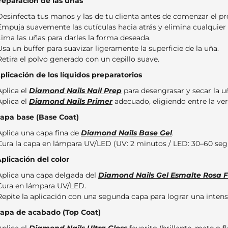
Preparación de las uñas
Desinfecta tus manos y las de tu clienta antes de comenzar el pr
Empuja suavemente las cutículas hacia atrás y elimina cualquier
Lima las uñas para darles la forma deseada.
Usa un buffer para suavizar ligeramente la superficie de la uña.
Retira el polvo generado con un cepillo suave.
Aplicación de los líquidos preparatorios
Aplica el
Diamond Nails Nail Prep
para desengrasar y secar la u
Aplica el
Diamond Nails Primer
adecuado, eligiendo entre la ver
Capa base (Base Coat)
Aplica una capa fina de
Diamond Nails Base Gel
.
Cura la capa en lámpara UV/LED (UV: 2 minutos / LED: 30–60 seg
Aplicación del color
Aplica una capa delgada del
Diamond Nails Gel Esmalte Rosa F
Cura en lámpara UV/LED.
Repite la aplicación con una segunda capa para lograr una intens
Capa de acabado (Top Coat)