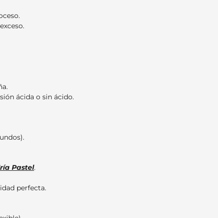
oceso.
 exceso.
ña.
sión ácida o sin ácido.
undos).
ría Pastel
.
idad perfecta.