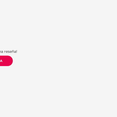
S
na reseña!
ÑA