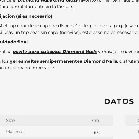
Aplica el
Diamond Nails Ultra Gloss
favorito (brillante, mate o fl
Cura completamente en la lámpara.
Fijación (si es necesario)
Si el top coat tiene capa de dispersión, limpia la capa pegajosa 
Si usas un top coat sin capa (no-wipe), este paso no es necesario.
Cuidado final
Aplica
aceite para cutículas Diamond Nails
y masajea suavement
 los
gel esmaltes semipermanentes Diamond Nails
, disfruta
on un acabado impecable.
DATOS
Size:
4ml
Material:
gel