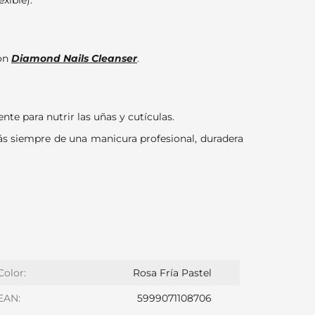
exible).
con
Diamond Nails Cleanser
.
e para nutrir las uñas y cutículas.
rás siempre de una manicura profesional, duradera
Color:
Rosa Fría Pastel
EAN:
5999071108706