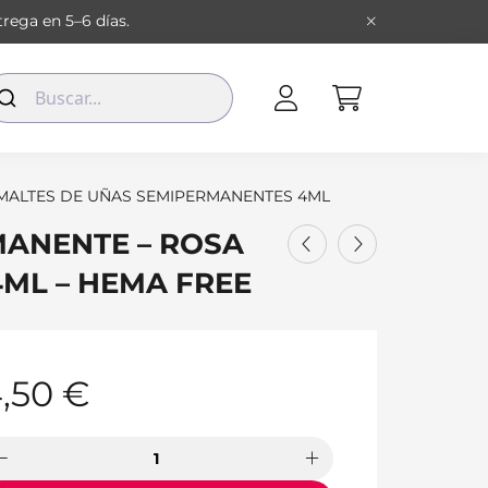
rega en 5–6 días.
MALTES DE UÑAS SEMIPERMANENTES 4ML
MANENTE – ROSA
 4ML – HEMA FREE
,50
€