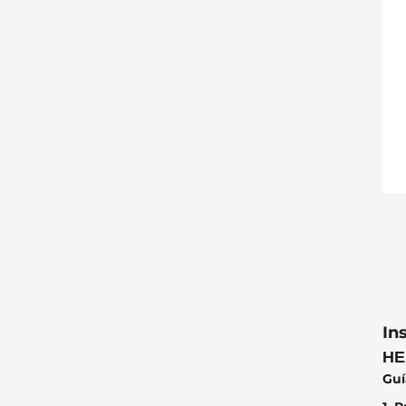
In
HE
Guí