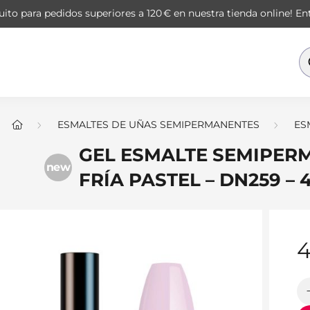
ito para pedidos superiores a 120 € en nuestra tienda online!
Ent
ESMALTES DE UÑAS SEMIPERMANENTES
ES
GEL ESMALTE SEMIPER
new
FRÍA PASTEL – DN259 –
4